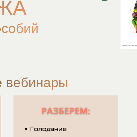
ЖА
особий
е вебинары